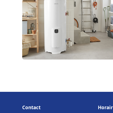
Contact
Horair