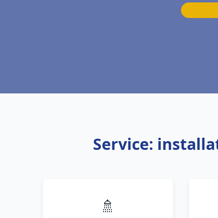
Service: instal
🚿