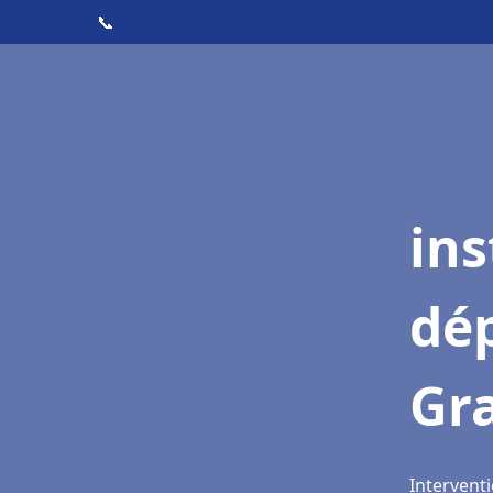
📞
ins
dé
Gr
Intervent