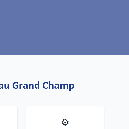
 eau Grand Champ
⚙️