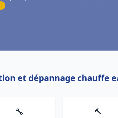
lation et dépannage chauffe
🔧
🔨