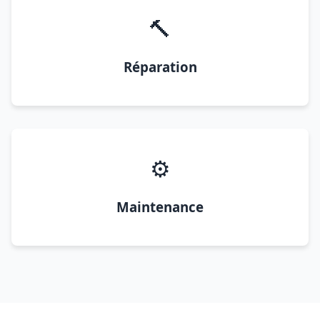
🔨
Réparation
⚙️
Maintenance