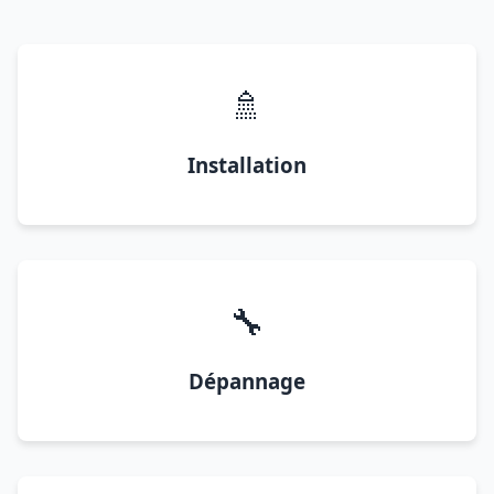
🚿
Installation
🔧
Dépannage