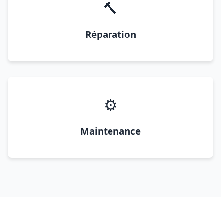
🔨
Réparation
⚙️
Maintenance