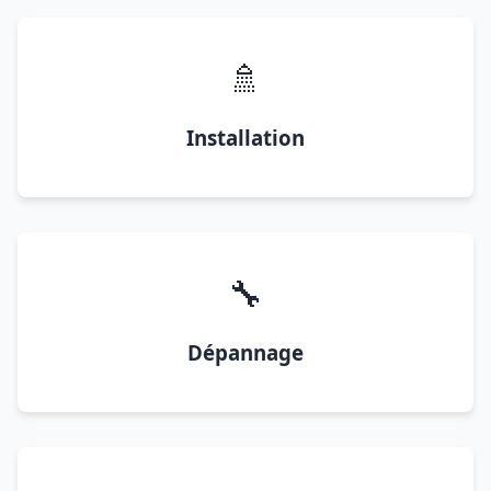
🚿
Installation
🔧
Dépannage