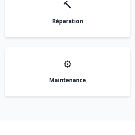
🔨
Réparation
⚙️
Maintenance