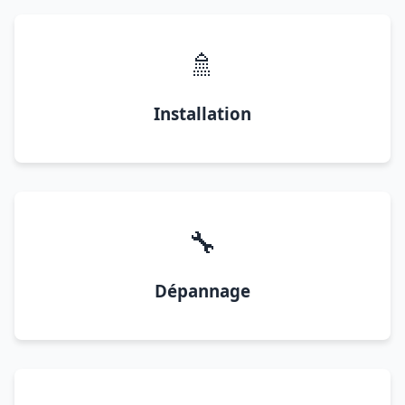
🚿
Installation
🔧
Dépannage