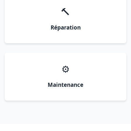
🔨
Réparation
⚙️
Maintenance