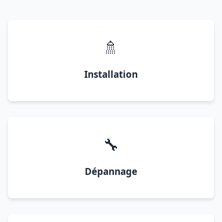
🚿
Installation
🔧
Dépannage