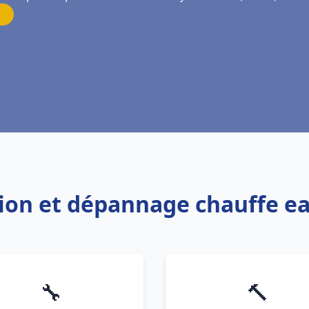
ation et dépannage chauffe ea
🔧
🔨