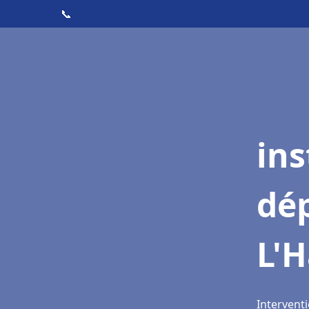
📞
ins
dé
L'H
Interventi