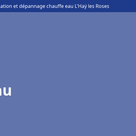
llation et dépannage chauffe eau L'Haÿ les Roses
au