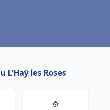
u L'Haÿ les Roses
⚙️