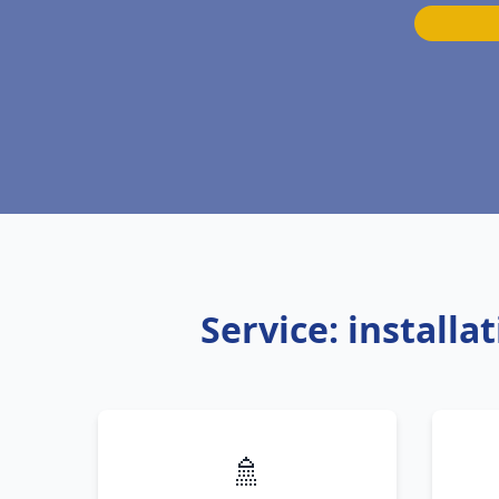
Service: install
🚿