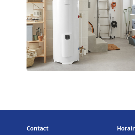
Contact
Horair