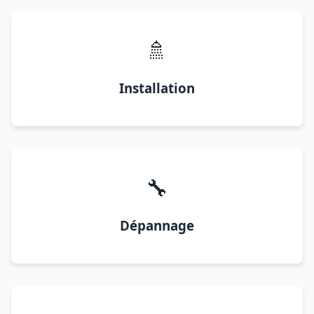
🚿
Installation
🔧
Dépannage