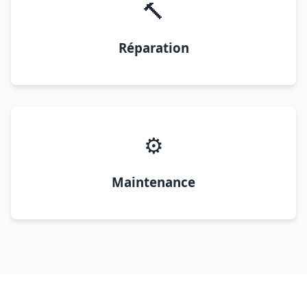
🔨
Réparation
⚙️
Maintenance