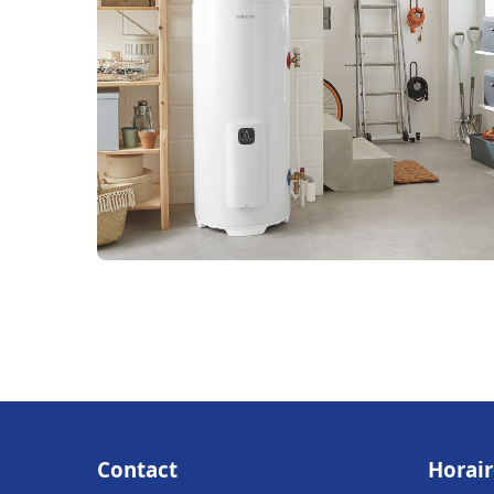
Contact
Horair