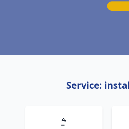
Service: inst
🚿