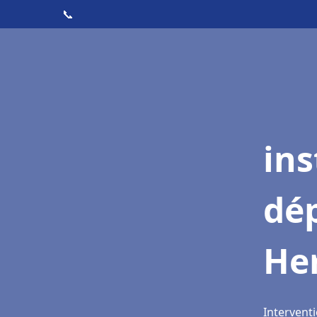
📞
ins
dé
He
Interventi