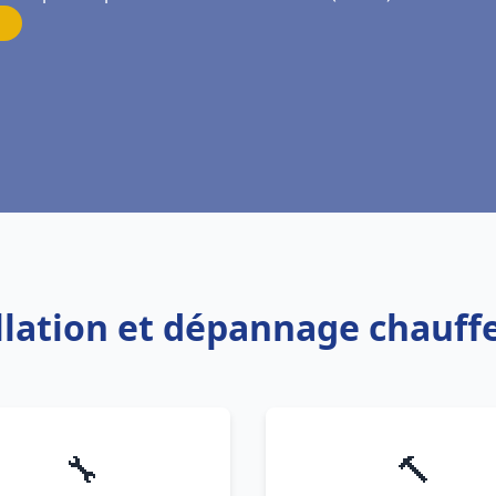
allation et dépannage chauff
🔧
🔨