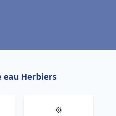
e eau Herbiers
⚙️