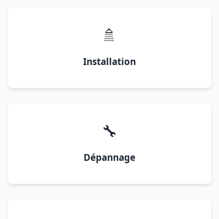
🚿
Installation
🔧
Dépannage