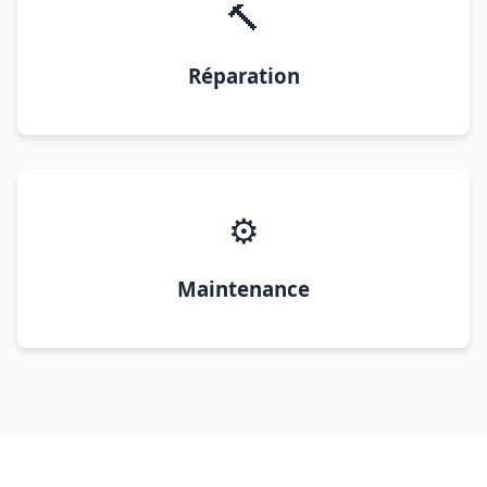
🔨
Réparation
⚙️
Maintenance