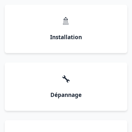
🚿
Installation
🔧
Dépannage