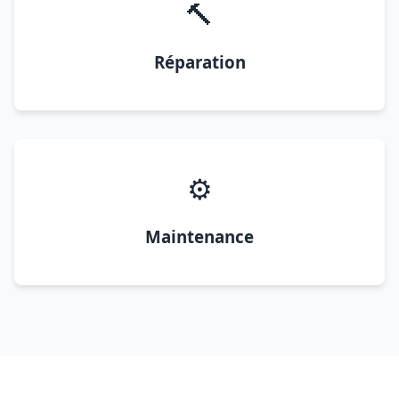
🔨
Réparation
⚙️
Maintenance