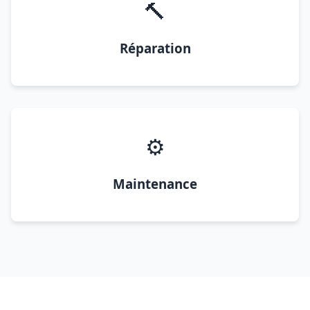
🔨
Réparation
⚙️
Maintenance