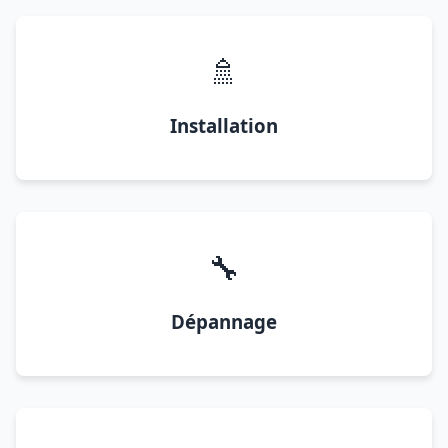
🚿
Installation
🔧
Dépannage