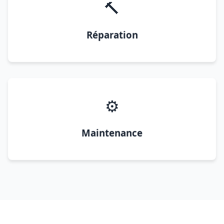
🔨
Réparation
⚙️
Maintenance