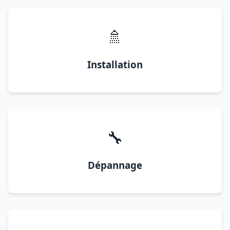
🚿
Installation
🔧
Dépannage