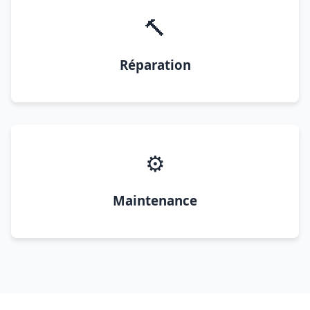
🔨
Réparation
⚙️
Maintenance