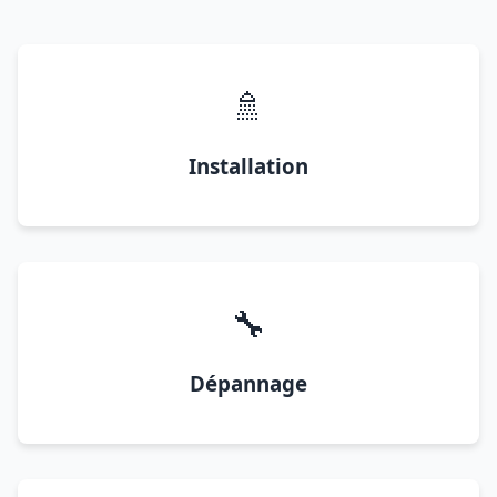
🚿
Installation
🔧
Dépannage