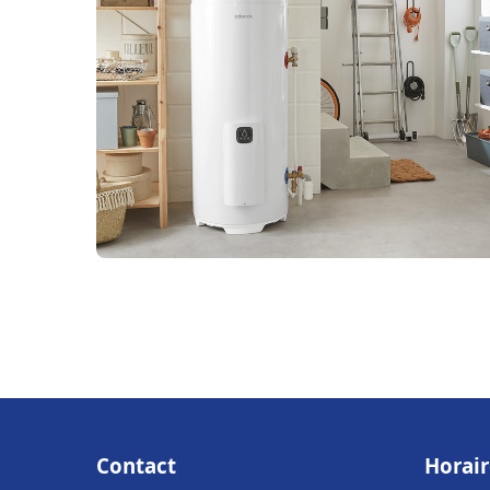
Contact
Horair