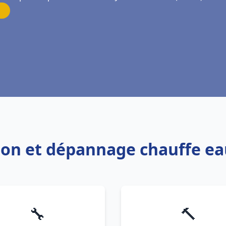
tion et dépannage chauffe eau
🔧
🔨