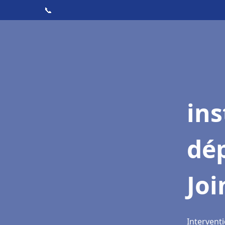
📞
ins
dé
Joi
Interventi