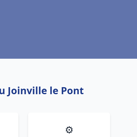
 Joinville le Pont
⚙️