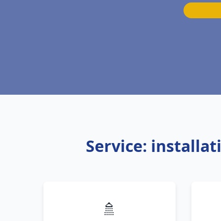
Service: installa
🚿