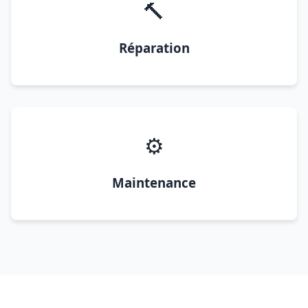
🔨
Réparation
⚙️
Maintenance