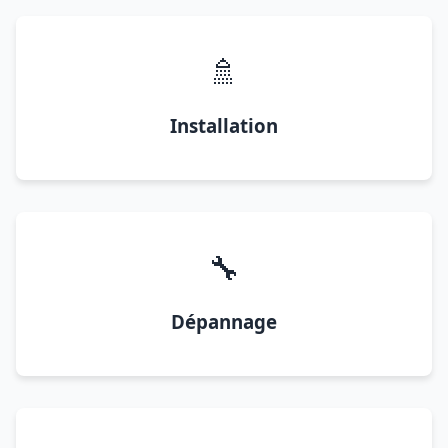
🚿
Installation
🔧
Dépannage