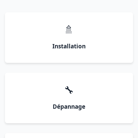
🚿
Installation
🔧
Dépannage