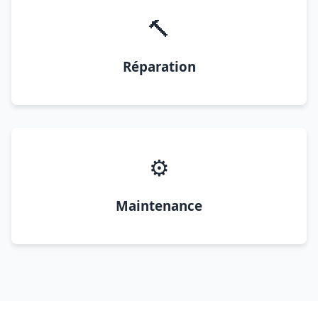
🔨
Réparation
⚙️
Maintenance