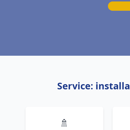
Service: instal
🚿