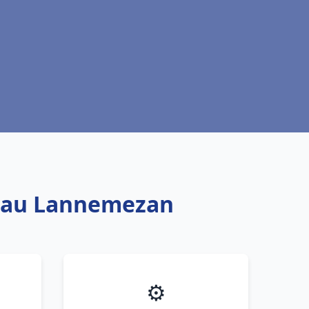
e eau Lannemezan
⚙️