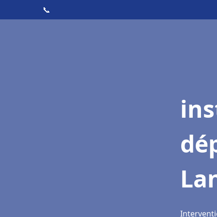
📞
ins
dé
La
Intervent