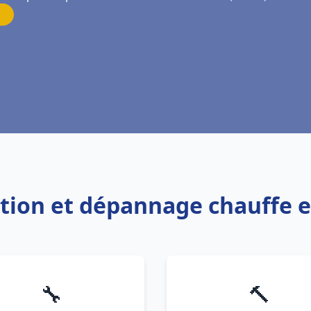
lation et dépannage chauff
🔧
🔨