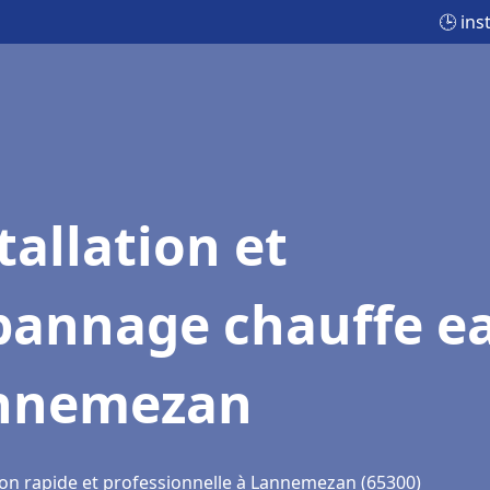
🕒 in
tallation et
pannage chauffe e
nnemezan
ion rapide et professionnelle à Lannemezan (65300)