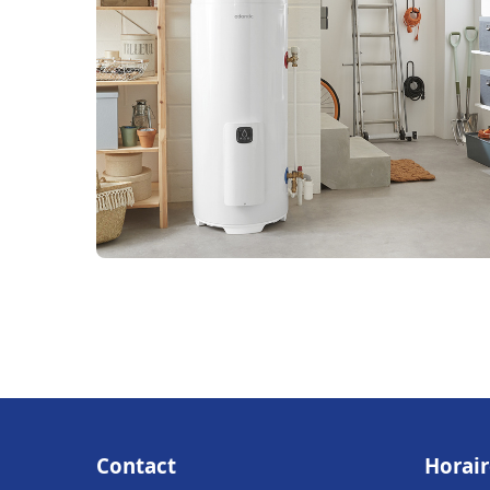
Contact
Horair