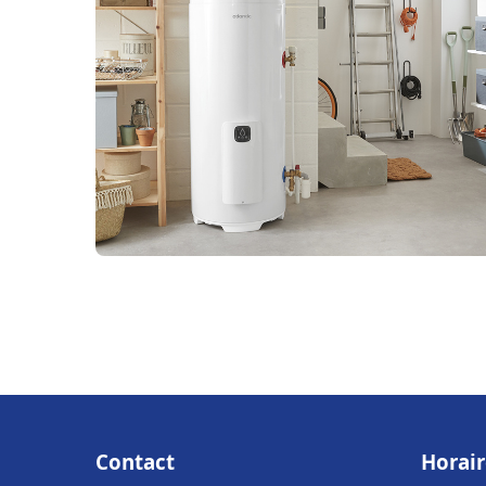
Contact
Horair