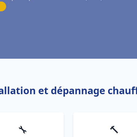
tallation et dépannage chauf
🔧
🔨