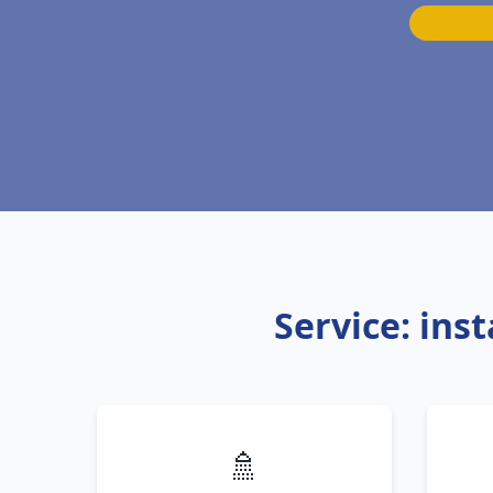
Service: ins
🚿