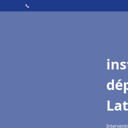
📞
ins
dé
Lat
Interventi