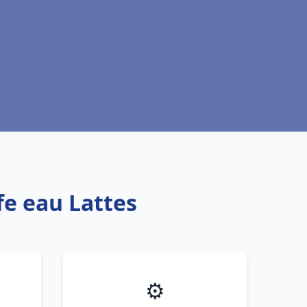
fe eau Lattes
⚙️