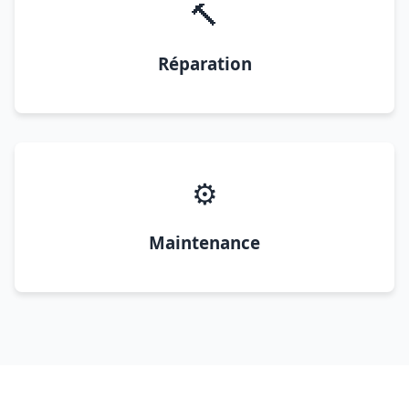
🔨
Réparation
⚙️
Maintenance