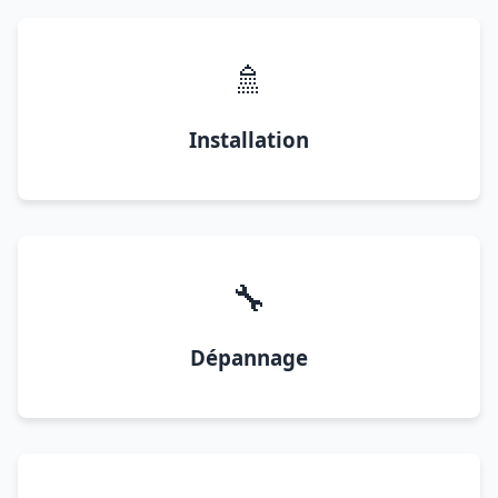
🚿
Installation
🔧
Dépannage