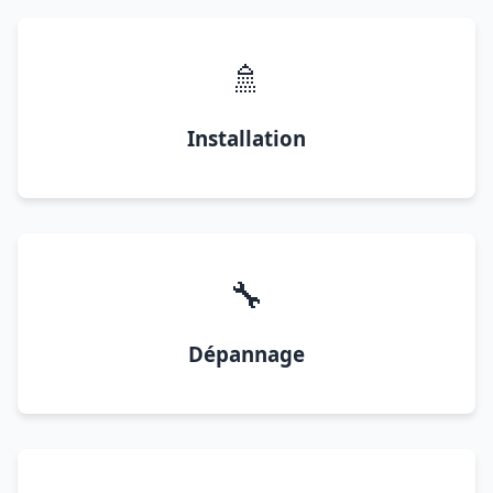
🚿
Installation
🔧
Dépannage