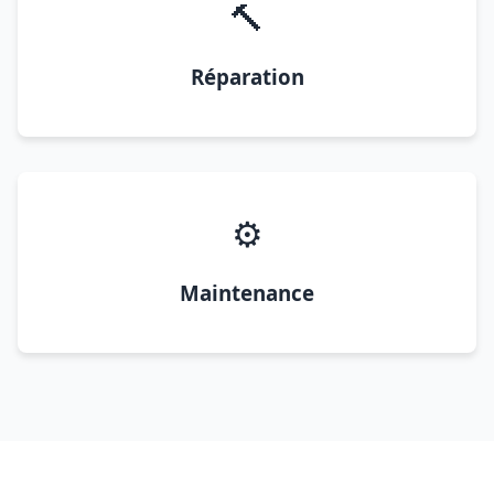
🔨
Réparation
⚙️
Maintenance