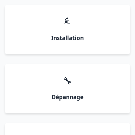
🚿
Installation
🔧
Dépannage