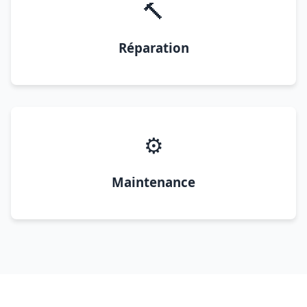
🔨
Réparation
⚙️
Maintenance