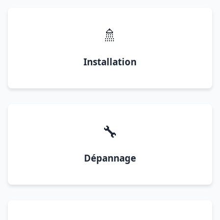
🚿
Installation
🔧
Dépannage