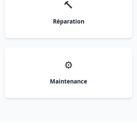
🔨
Réparation
⚙️
Maintenance