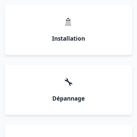
🚿
Installation
🔧
Dépannage