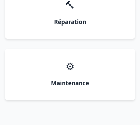
🔨
Réparation
⚙️
Maintenance