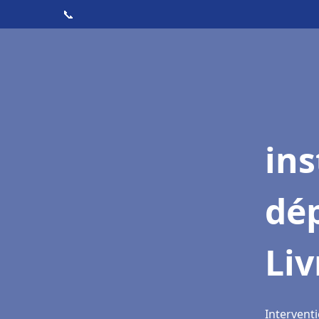
📞
ins
dé
Li
Intervent