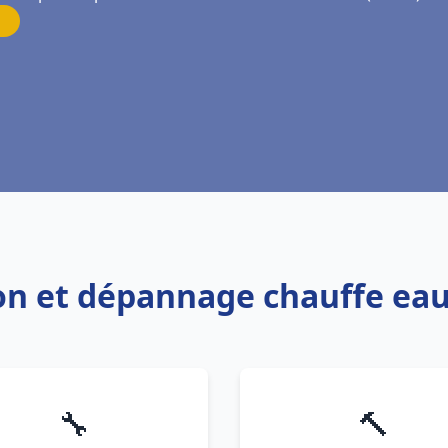
tion et dépannage chauffe ea
🔧
🔨