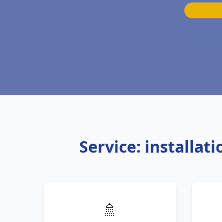
Service: installa
🚿