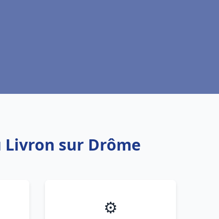
u Livron sur Drôme
⚙️