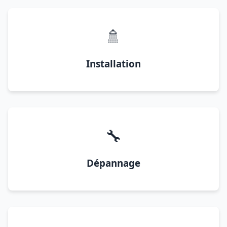
🚿
Installation
🔧
Dépannage