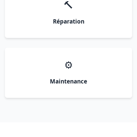
🔨
Réparation
⚙️
Maintenance