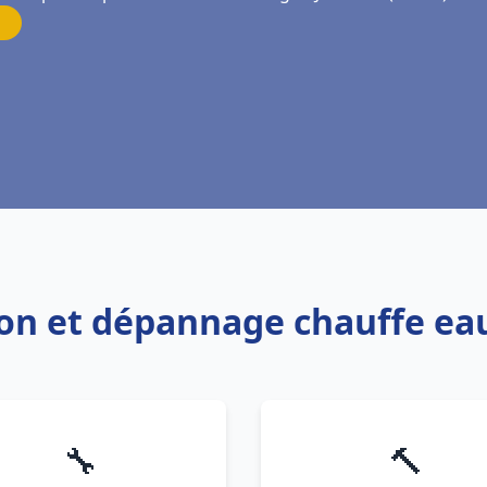
tion et dépannage chauffe e
🔧
🔨