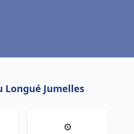
au Longué Jumelles
⚙️