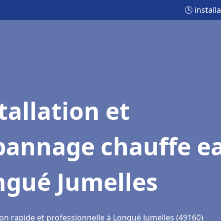
🕒 instal
tallation et
pannage chauffe e
ngué Jumelles
ion rapide et professionnelle à Longué Jumelles (49160)