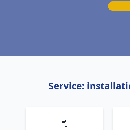
Service: installa
🚿