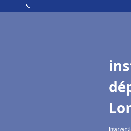
📞
ins
dé
Lo
Intervent