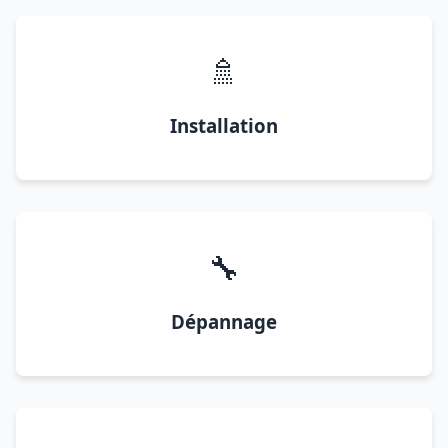
🚿
Installation
🔧
Dépannage