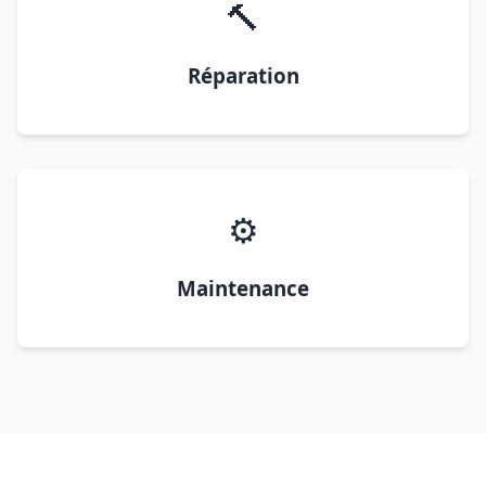
🔨
Réparation
⚙️
Maintenance