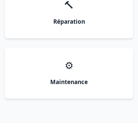
🔨
Réparation
⚙️
Maintenance