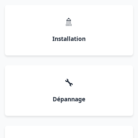
🚿
Installation
🔧
Dépannage