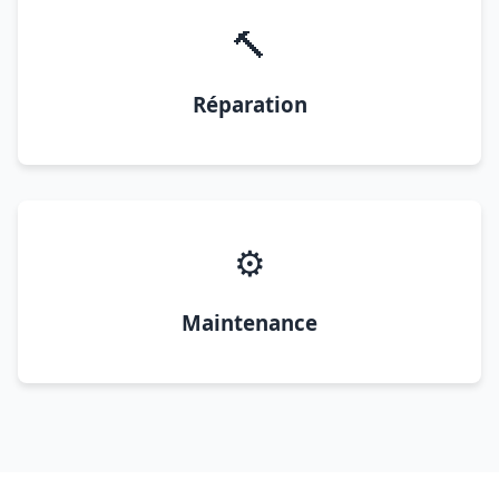
🔨
Réparation
⚙️
Maintenance