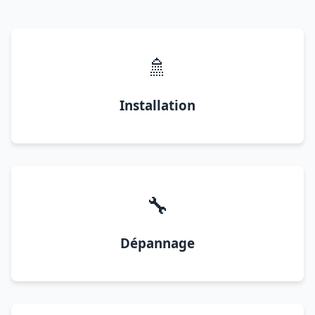
🚿
Installation
🔧
Dépannage