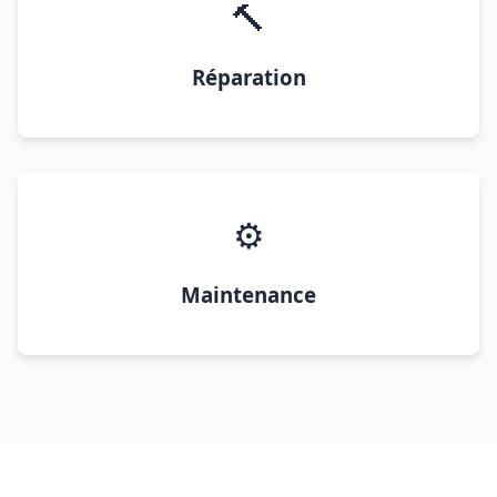
🔨
Réparation
⚙️
Maintenance