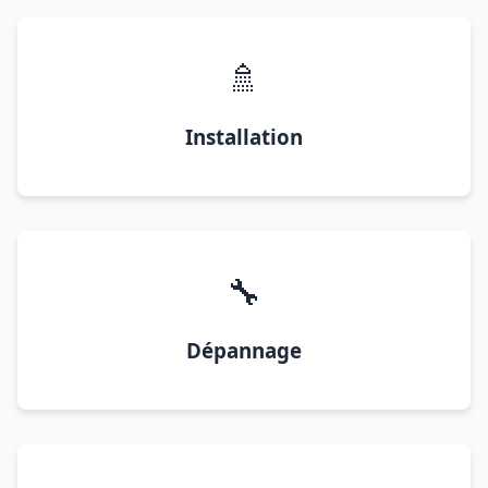
🚿
Installation
🔧
Dépannage