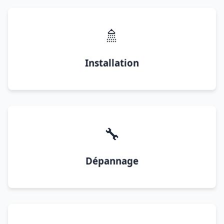
🚿
Installation
🔧
Dépannage