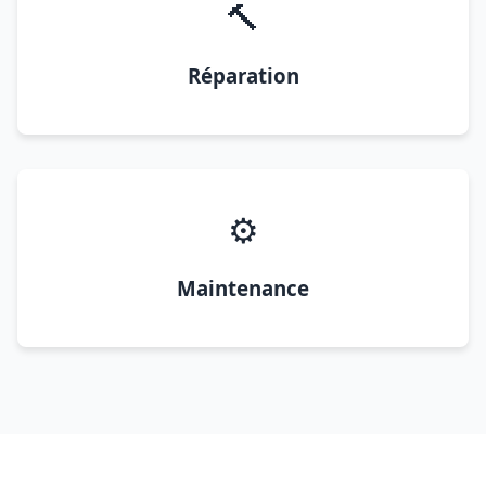
🔨
Réparation
⚙️
Maintenance