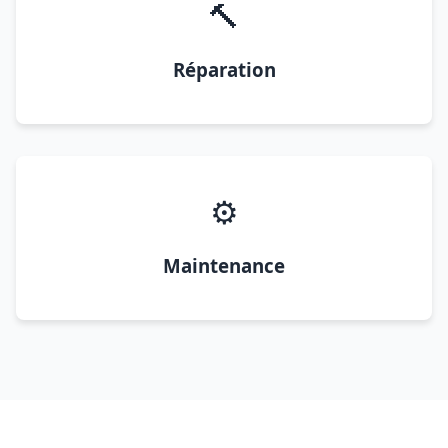
🔨
Réparation
⚙️
Maintenance