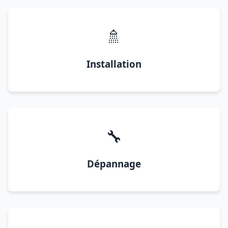
🚿
Installation
🔧
Dépannage