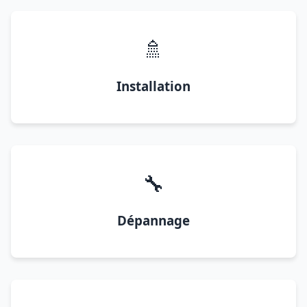
🚿
Installation
🔧
Dépannage