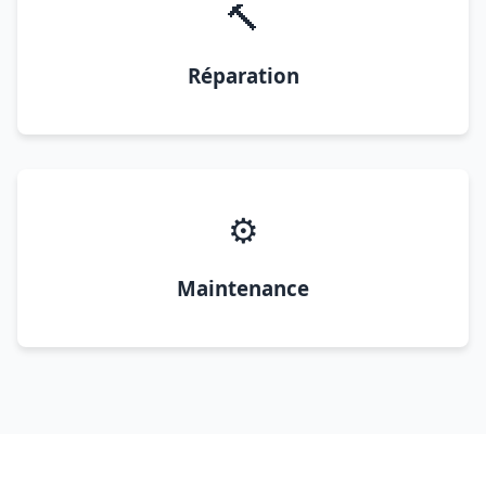
🔨
Réparation
⚙️
Maintenance