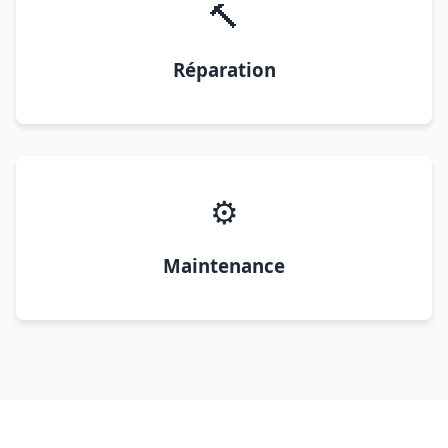
🔨
Réparation
⚙️
Maintenance