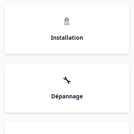
🚿
Installation
🔧
Dépannage