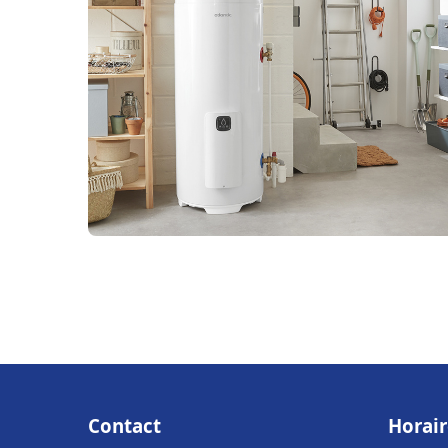
Contact
Horair