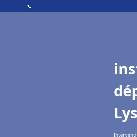
📞
ins
dé
Lys
Interventi