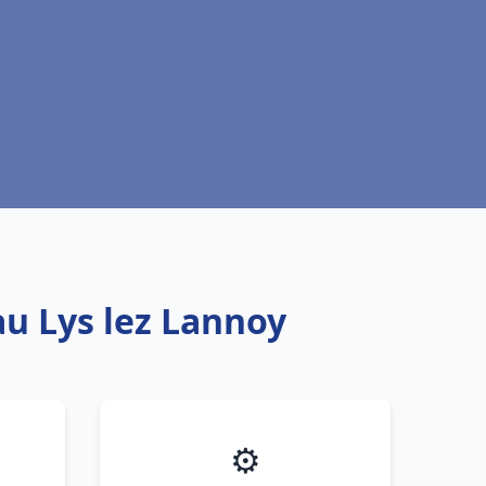
au Lys lez Lannoy
⚙️