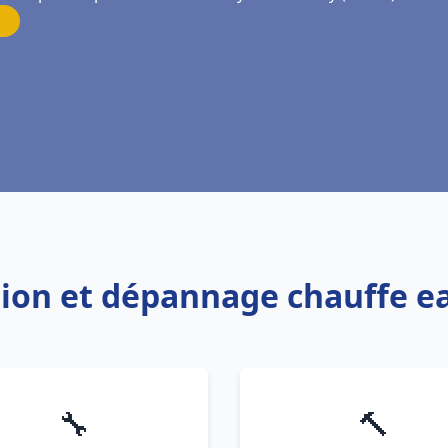
ation et dépannage chauffe e
🔧
🔨