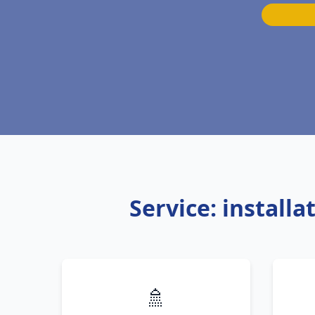
Service: install
🚿