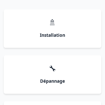
🚿
Installation
🔧
Dépannage