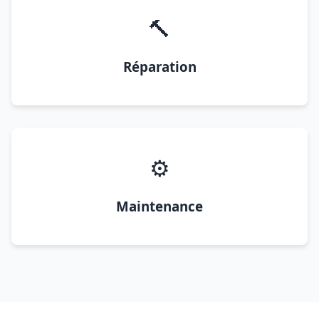
🔨
Réparation
⚙️
Maintenance