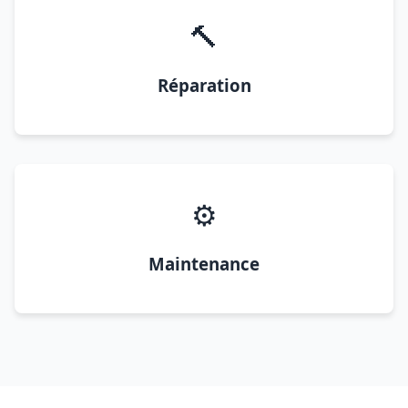
🔨
Réparation
⚙️
Maintenance