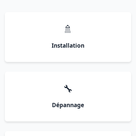
🚿
Installation
🔧
Dépannage