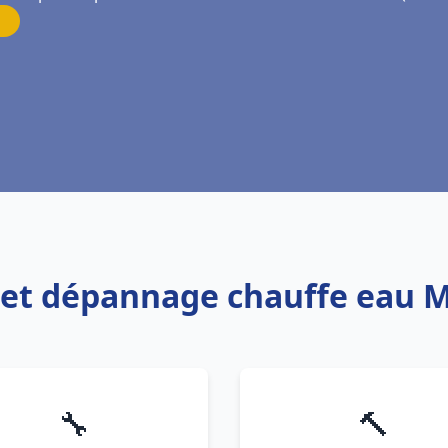
on et dépannage chauffe eau 
🔧
🔨