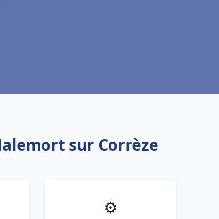
Malemort sur Corrèze
⚙️