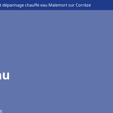
 et dépannage chauffe eau Malemort sur Corrèze
au
0)