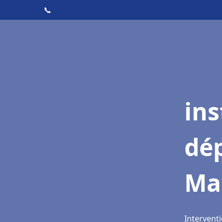
📞
ins
dé
Ma
Intervent