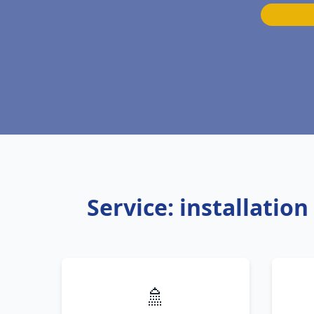
Service: installati
🚿