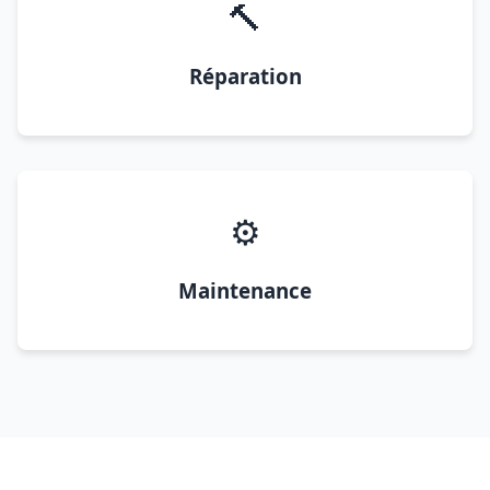
🔨
Réparation
⚙️
Maintenance