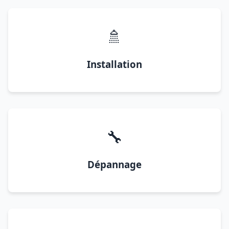
🚿
Installation
🔧
Dépannage