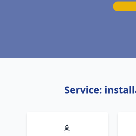
Service: insta
🚿