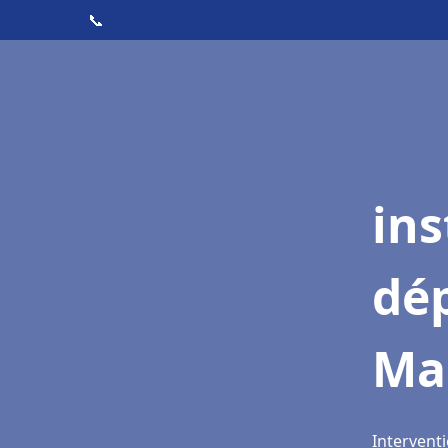
📞
ins
dé
Ma
Intervent