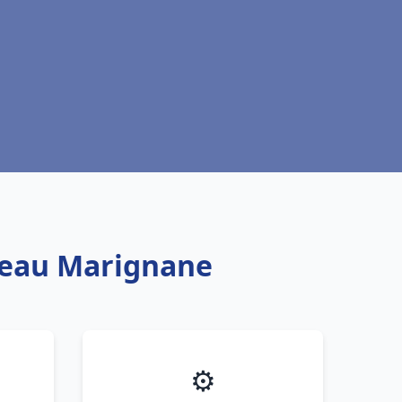
e eau Marignane
⚙️