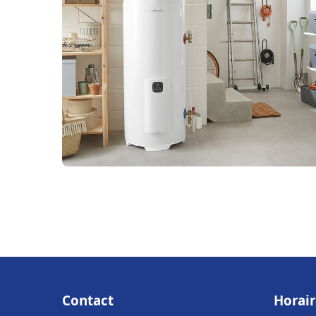
Contact
Horair