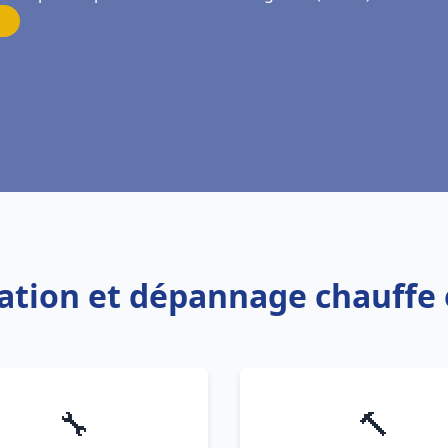
llation et dépannage chauff
🔧
🔨