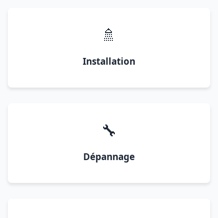
🚿
Installation
🔧
Dépannage