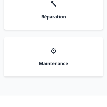
🔨
Réparation
⚙️
Maintenance