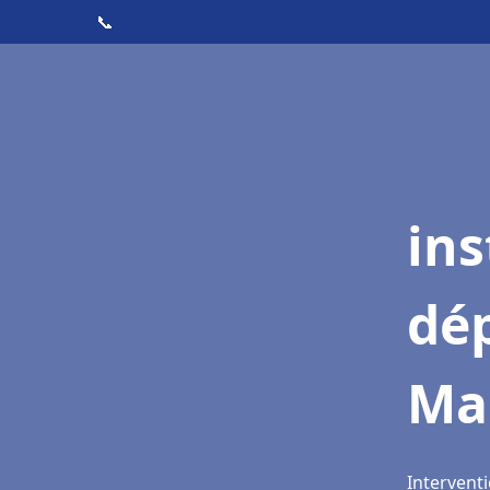
📞
ins
dé
Ma
Intervent