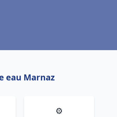
fe eau Marnaz
⚙️