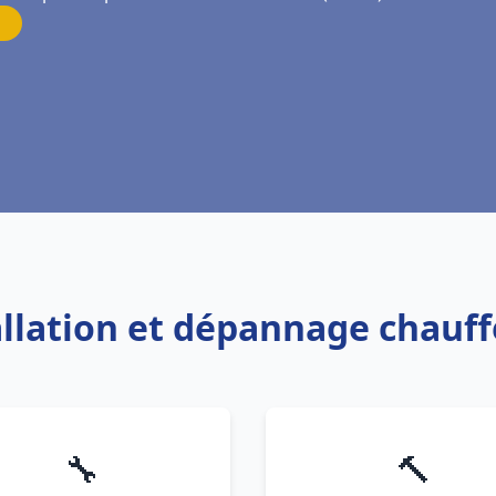
tallation et dépannage chauf
🔧
🔨