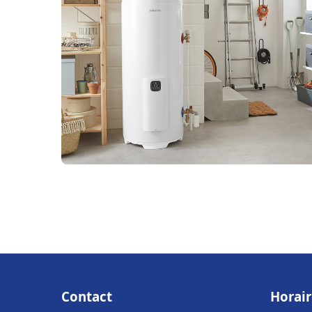
Contact
Horair