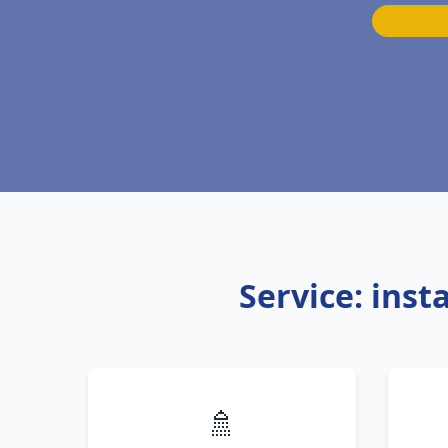
Service: ins
🚿