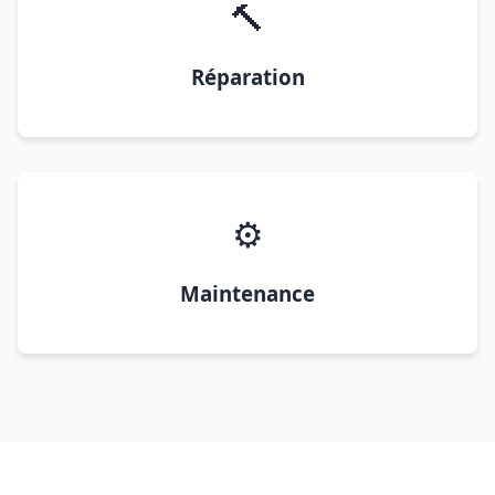
🔨
Réparation
⚙️
Maintenance