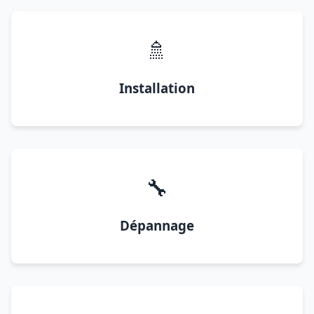
🚿
Installation
🔧
Dépannage