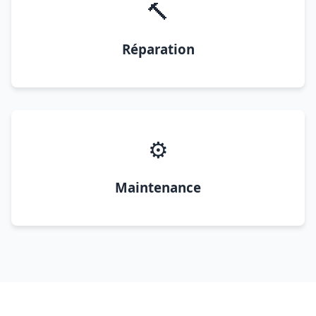
🔨
Réparation
⚙️
Maintenance