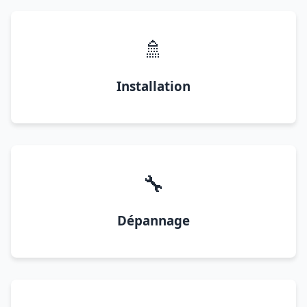
🚿
Installation
🔧
Dépannage