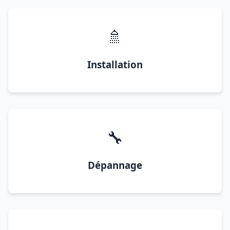
🚿
Installation
🔧
Dépannage