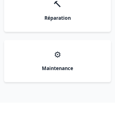
🔨
Réparation
⚙️
Maintenance