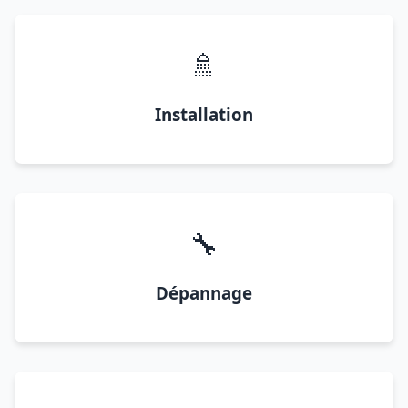
🚿
Installation
🔧
Dépannage