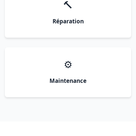
🔨
Réparation
⚙️
Maintenance