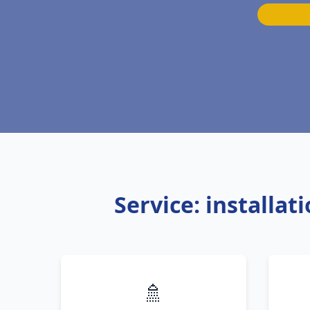
Service: installa
🚿