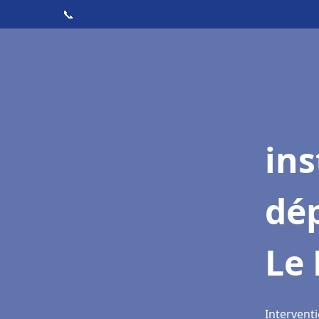
📞
ins
dé
Le 
Interventi