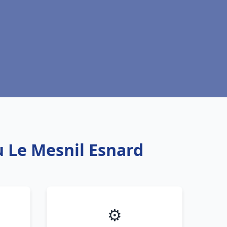
u Le Mesnil Esnard
⚙️