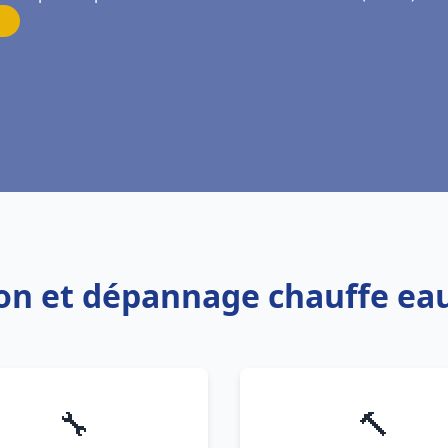
tion et dépannage chauffe ea
🔧
🔨