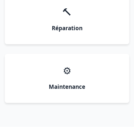
🔨
Réparation
⚙️
Maintenance