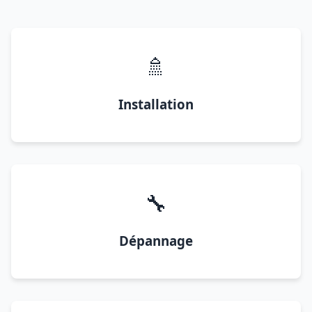
🚿
Installation
🔧
Dépannage