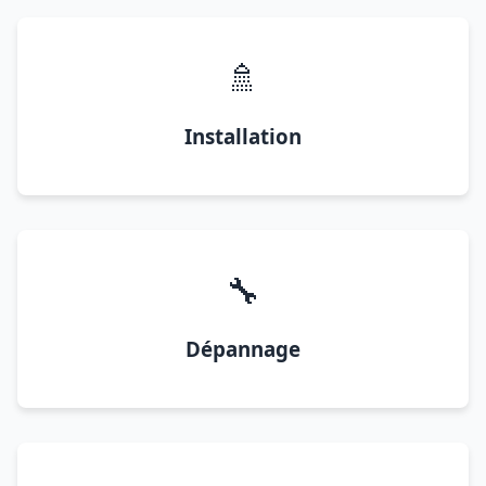
🚿
Installation
🔧
Dépannage