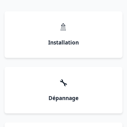
🚿
Installation
🔧
Dépannage