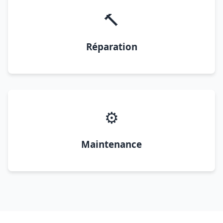
🔨
Réparation
⚙️
Maintenance